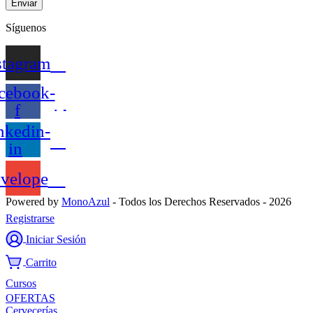
Enviar
Síguenos
stagram
cebook-
f
nkedin-
in
velope
Powered by
MonoAzul
- Todos los Derechos Reservados - 2026
Registrarse
Iniciar Sesión
Carrito
Cursos
OFERTAS
Cervecerías