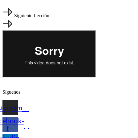
Siguiente Lección
Síguenos
stagram
cebook-
f
nkedin-