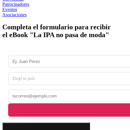
Patrocinadores
Eventos
Asociaciones
Completa el formulario para recibir
el eBook "La IPA no pasa de moda"
Nombre y Apellido *
País *
Elegí tu país
Email *