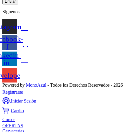
Enviar
Síguenos
stagram
cebook-
f
nkedin-
in
velope
Powered by
MonoAzul
- Todos los Derechos Reservados - 2026
Registrarse
Iniciar Sesión
Carrito
Cursos
OFERTAS
Cervecerías