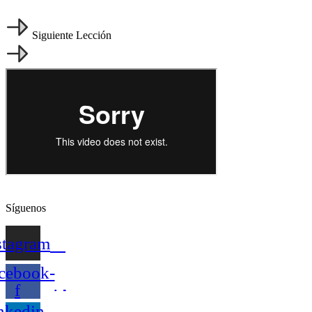
Siguiente Lección
Síguenos
stagram
cebook-
f
nkedin-