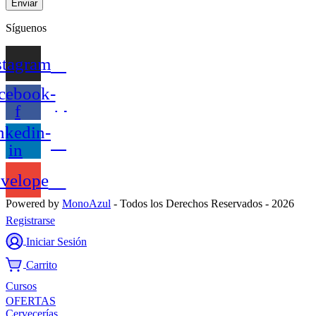
Enviar
Síguenos
stagram
cebook-
f
nkedin-
in
velope
Powered by
MonoAzul
- Todos los Derechos Reservados - 2026
Registrarse
Iniciar Sesión
Carrito
Cursos
OFERTAS
Cervecerías