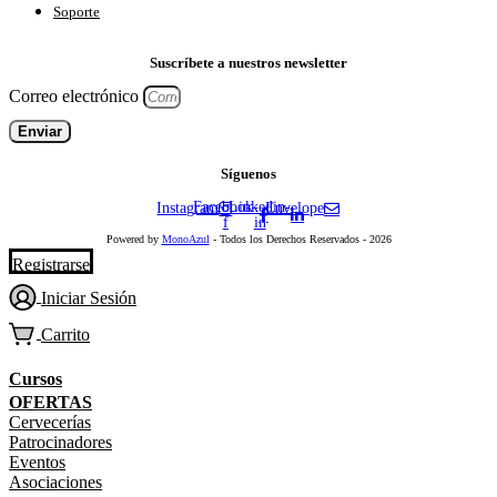
Soporte
Suscríbete a nuestros newsletter
Correo electrónico
Enviar
Síguenos
Facebook-
Linkedin-
Instagram
Envelope
f
in
Powered by
MonoAzul
- Todos los Derechos Reservados - 2026
Registrarse
Iniciar Sesión
Carrito
Cursos
OFERTAS
Cervecerías
Patrocinadores
Eventos
Asociaciones