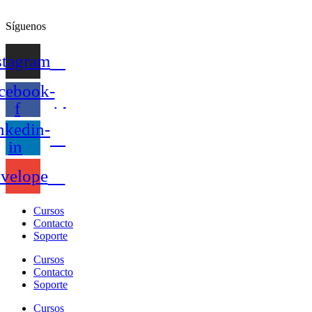
Síguenos
stagram
cebook-
f
nkedin-
in
velope
Cursos
Contacto
Soporte
Cursos
Contacto
Soporte
Cursos