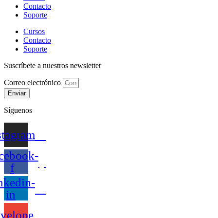
Contacto
Soporte
Cursos
Contacto
Soporte
Suscríbete a nuestros newsletter
Correo electrónico
Enviar
Síguenos
stagram
cebook-
f
nkedin-
in
velope