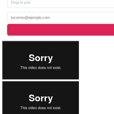
Elegí tu país
Email *