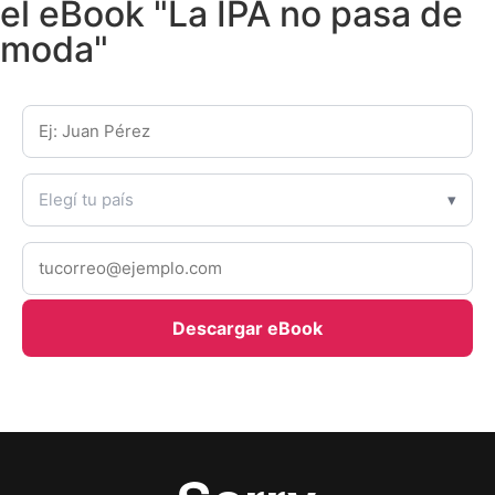
el eBook "La IPA no pasa de
moda"
Nombre y Apellido *
País *
Elegí tu país
Email *
Descargar eBook