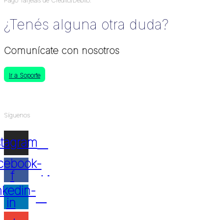
Pago Tarjetas de Crédito/Débito.
¿Tenés alguna otra duda?
Comunícate con nosotros
Ir a Soporte
Síguenos
stagram
cebook-
f
nkedin-
in