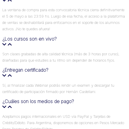
La ventana de compra para esta convocatoria técnica cierra definitivamente
el 5 de mayo a las 23:59 hs. Luego de esa fecha, el acceso a la plataforma
de ventas se deshabilitará para enfocarnos en el soporte de los alumnos
activos. ¡No te quedes afuera!
¿Los cursos son en vivo?
Son clases grabadas de alta calidad técnica (más de 3 horas por curso),
diseñadas para que estudies a tu ritmo sin depender de horarios fijos.
¿Entregan certificado?
Sí, al finalizar cada Webinar podrás rendir un examen y descargar tu
certificado de participación firmado por Hernán Castellani.
¿Cuáles son los medios de pago?
Aceptamos pagos internacionales en USD vía PayPal y Tarjetas de
Crédito/Débito. Para Argentina, disponemos de opciones en Pesos Mercado