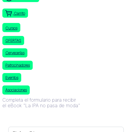
Carrito
Cursos
OFERTAS
Cervecerías
Patrocinadores
Eventos
Asociaciones
Completa el formulario para recibir
el eBook "La IPA no pasa de moda"
Nombre y Apellido *