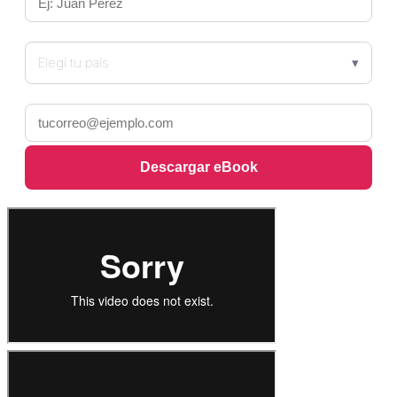
País *
Elegí tu país
Email *
Descargar eBook